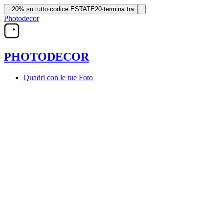
−20% su tutto
·
codice
ESTATE20
·
termina tra
Photodecor
PHOTO
DECOR
Quadri con le tue Foto