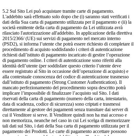
5.2 Sul Sito Lei può acquistare tramite carte di pagamento.
L'addebito sarà effettuato solo dopo che (i) saranno stati verificati i
dati della Sua carta di pagamento utilizzata per il pagamento e (ii) la
società emittente della carta di pagamento da Lei utilizzata avrà
rilasciato l'autorizzazione all'addebito. In applicazione della direttiva
2015/2366/ (UE) sui servizi di pagamento nel mercato interno
(PSD2), si informa l’utente che potrà essere richiesto di completare il
procedimento di acquisto soddisfando i criteri di autenticazione
richiesti dall’istituto di pagamento incaricato di gestire l’operazione
di pagamento online. I criteri di autenticazione sono riferiti alla
identità dell’utente (per soddisfare questo criterio l’utente deve
essere registrato al Sito in occasione dell’operazione di acquisto) e
alla contestuale conoscenza del codice di autenticazione trasmesso
dall’istituto di pagamento (Strong Customer Authentication). Il
mancato perfezionamento del procedimento sopra descritto potrà
implicare l’impossibile di finalizzare l’acquisto sul Sito. I dati
riservati della carta di pagamento (numero della carta, intestatario,
data di scadenza, codice di sicurezza) sono criptati e trasmessi
direttamente al gestore dei pagamenti senza transitare dai server di
cui il Venditore si serve. Il Venditore quindi non ha mai accesso e
non memorizza, neanche nel caso in cui Lei scelga di memorizzare
tali dati sul Sito, i dati della Sua carta di pagamento utilizzata per il
pagamento dei Prodotti. Le carte di pagamento accettare possono