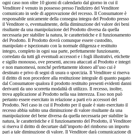
ogni caso non oltre 10 giorni di calendario dal giorno in cui il
Venditore è venuto in possesso presso l'indizirro del Venditore
comunicato in sede di approvazione del recesso. Il Consumatore è
responsabile unicamente della consegna integra del Prodotto presso
il Venditore o, eventualmente, della diminuzione del valore dei beni
risultante da una manipolazione del Prodotto diversa da quella
necessaria per stabilire la natura, le caratteristiche e il funzionamento
del Prodotto. Il Prodotto dovrà comunque essere custodito,
manipolato e ispezionato con la normale diligenza e restituito
integro, completo in ogni sua parte, perfettamente funzionante,
corredato da tutti gli eventuali accessori e i fogli illustrativi, etichette
e sigillo monouso, ove presenti, ancora attaccati al Prodotto e integri
e non manomessi, nonché perfettamente idoneo all’uso cui è
destinato e privo di segni di usura o sporcizia. Il Venditore si riserva
il diritto di non procedere alla restituzione integrale di quanto pagato
dal Consumatore qualora il prodotto restituito presenti evidenti danni
derivanti da uno scorretta modalità di utilizzo. Il recesso, inoltre,
trova applicazione al Prodotto nella sua interezza. Esso non può
pertanto essere esercitato in relazione a parti e/o accessori del
Prodotto. Nel caso in cui il Prodotto per il quale è stato esercitato il
recesso abbia subito una diminuzione di valore risultante da una
manipolazione del bene diversa da quella necessaria per stabilire la
natura, le caratteristiche e il funzionamento del Prodotto, il Venditore
si riserva il diritto di decurtare dall’importo del rimborso un importo
pari a tale diminuzione di valore. Il Venditore darà comunicazione di