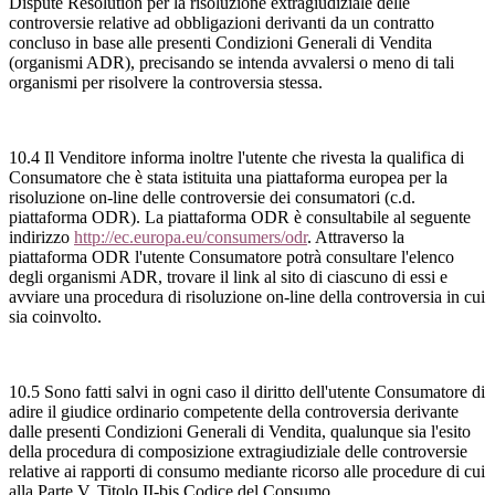
Dispute Resolution per la risoluzione extragiudiziale delle
controversie relative ad obbligazioni derivanti da un contratto
concluso in base alle presenti Condizioni Generali di Vendita
(organismi ADR), precisando se intenda avvalersi o meno di tali
organismi per risolvere la controversia stessa.
10.4 Il Venditore informa inoltre l'utente che rivesta la qualifica di
Consumatore che è stata istituita una piattaforma europea per la
risoluzione on-line delle controversie dei consumatori (c.d.
piattaforma ODR). La piattaforma ODR è consultabile al seguente
indirizzo
http://ec.europa.eu/consumers/odr
. Attraverso la
piattaforma ODR l'utente Consumatore potrà consultare l'elenco
degli organismi ADR, trovare il link al sito di ciascuno di essi e
avviare una procedura di risoluzione on-line della controversia in cui
sia coinvolto.
10.5 Sono fatti salvi in ogni caso il diritto dell'utente Consumatore di
adire il giudice ordinario competente della controversia derivante
dalle presenti Condizioni Generali di Vendita, qualunque sia l'esito
della procedura di composizione extragiudiziale delle controversie
relative ai rapporti di consumo mediante ricorso alle procedure di cui
alla Parte V, Titolo II-bis Codice del Consumo.