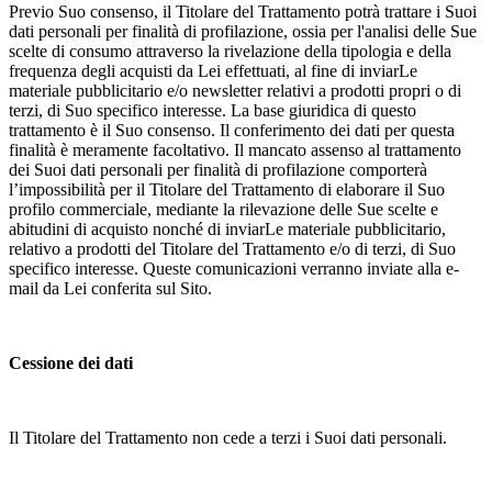
Previo Suo consenso, il Titolare del Trattamento potrà trattare i Suoi
dati personali per finalità di profilazione, ossia per l'analisi delle Sue
scelte di consumo attraverso la rivelazione della tipologia e della
frequenza degli acquisti da Lei effettuati, al fine di inviarLe
materiale pubblicitario e/o newsletter relativi a prodotti propri o di
terzi, di Suo specifico interesse. La base giuridica di questo
trattamento è il Suo consenso. Il conferimento dei dati per questa
finalità è meramente facoltativo. Il mancato assenso al trattamento
dei Suoi dati personali per finalità di profilazione comporterà
l’impossibilità per il Titolare del Trattamento di elaborare il Suo
profilo commerciale, mediante la rilevazione delle Sue scelte e
abitudini di acquisto nonché di inviarLe materiale pubblicitario,
relativo a prodotti del Titolare del Trattamento e/o di terzi, di Suo
specifico interesse. Queste comunicazioni verranno inviate alla e-
mail da Lei conferita sul Sito.
Cessione dei dati
Il Titolare del Trattamento non cede a terzi i Suoi dati personali.