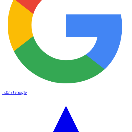
5.0
/5 Google