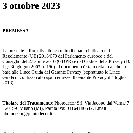
3 ottobre 2023
PREMESSA
La presente informativa tiene conto di quanto indicato dal
Regolamento (UE) 2016/679 del Parlamento europeo e del
Consiglio del 27 aprile 2016 (GDPR) e dal Codice della Privacy (D.
Lgs 30 giugno 2003 n. 196). Il documento è stato redatto anche in
base alle Linee Guida del Garante Privacy (soprattutto le Linee
Guida di contrasto allo spam emesse dl Garante Privacy il 4 luglio
2013).
Titolare del Trattamento
: Photodecor Srl, Via Jacopo dal Verme 7
- 20159 -Milano (MI), Partita Iva: 03164180642, Email
photodecor@photodecor.it