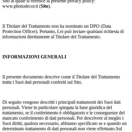
Sito al quale si riferisce la presente privacy policy:
www.photodecor.it (
Sito
).
Il Titolare del Trattamento non ha nominato un DPO (Data
Protection Officer). Pertanto, Lei può inviare qualsiasi richiesta di
informazioni direttamente al Titolare del Trattamento.
INFORMAZIONI GENERALI
Il presente documento descrive come il Titolare del Trattamento
tratta i Suoi dati personali conferiti sul Sito.
Di seguito vengono descritti i principali trattamenti dei Suoi dati
personali. Viene in particolare spiegata la base giuridica del
trattamento, se il conferimento è obbligatorio e le conseguenze del
mancato conferimento di dati personali. Per descrivere al meglio i
Suoi diritti, qualora necessario, abbiamo specificato se e quando un
determinato trattamento di dati personali non viene effettuato.Sul