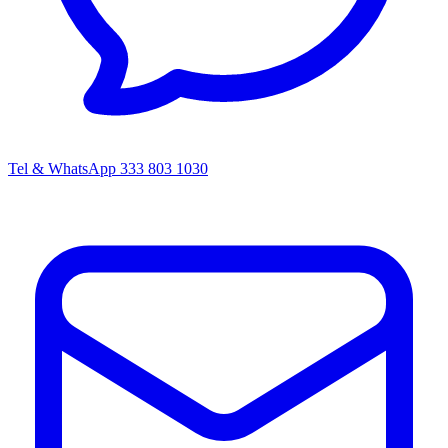
Tel & WhatsApp 333 803 1030