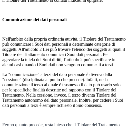
il Titolare del Trattamento ai contatti indicati in epigrafe.
Comunicazione dei dati personali
Nell'ambito della propria ordinaria attività, il Titolare del Trattamento
può comunicare i Suoi dati personali a determinate categorie di
soggetti. All'articolo 2 Lei può trovare l'elenco dei soggetti ai quali il
Titolare del Trattamento comunica i Suoi dati personali. Per
agevolare la tutela dei Suoi diritti, l'articolo 2 può specificare in
alcuni casi quando i Suoi dati non vengono comunicati a terzi.
La "comunicazione" a terzi del dato personale è diversa dalla
"cessione" (disciplinata al punto che precede). Infatti, nella
comunicazione il terzo al quale è trasmesso il dato può usarlo solo
per le specifiche finalità descritte nel rapporto con il Titolare del
Trattamento. Nella cessione, invece, il terzo diventa Titolare del
Trattamento autonomo del dato personale. Inoltre, per cedere i Suoi
dati personali a terzi è sempre richiesto il Suo consenso.
Fermo quanto precede, resta inteso che il Titolare del Trattamento