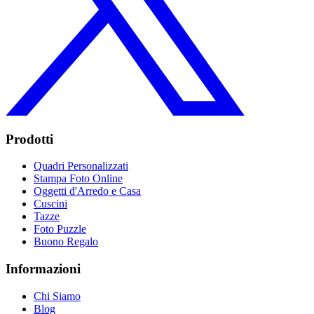
Prodotti
Quadri Personalizzati
Stampa Foto Online
Oggetti d'Arredo e Casa
Cuscini
Tazze
Foto Puzzle
Buono Regalo
Informazioni
Chi Siamo
Blog