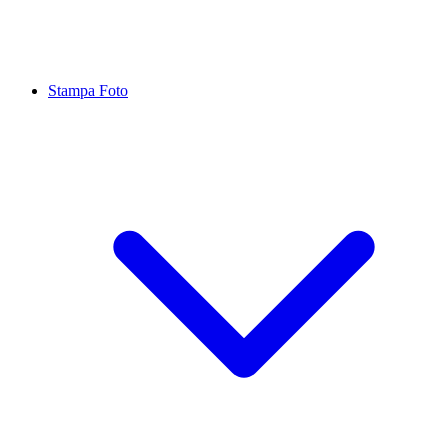
Stampa Foto