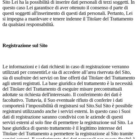
Sito Lei ha la possibilità di inserire dati personali di terzi soggetti. In
questo caso Lei garantisce di aver ottenuto il consenso d parte di
questi soggetti all'inserimento di questi dati personali. Pertanto, Lei
si impegna a manlevare e tenere indenne il Titolare del Trattamento
da qualsiasi responsabilità.
Registrazione sul Sito
Le informazioni e i dati richiesti in caso di registrazione verranno
utilizzati per consentirLe sia di accedere all’area riservata del Sito,
sia di usufruire dei servizi on line offerti dal Titolare del Trattamento
agli utenti registrati. La base giuridica del trattamento è la necessità
del Titolare del Trattamento di eseguire misure precontrattuali
adottate su richiesta dell'interessato. Il conferimento dei dati è
facoltativo. Tuttavia, il Suo eventuale rifiuto di conferire i dati
comporterà l’impossibilità di registrarsi sul Sito.Sul Sito è possibile
registrarsi utilizzando anche i servizi esterni. In questo caso i Suoi
dati di registrazione saranno condivisi con le aziende di questi
servizi esterni al solo fine di permettere la registrazione sul Sito. La
base giuridica di questo trattamento è il legittimo interesse del
Titolare del Trattamento a permettere la registrazione al Sito tramite