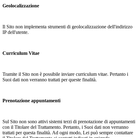
Geolocalizzazione
Il Sito non implementa strumenti di geolocalizzazione dell'indirizzo
IP dell'utente.
Curriculum Vitae
Tramite il Sito non è possibile inviare curriculum vitae. Pertanto i
Suoi dati non verranno trattati per queste finalità.
Prenotazione appuntamenti
Sul Sito non sono attivi sistemi terzi di prenotazione di appuntamenti
con il Titolare del Trattamento. Pertanto, i Suoi dati non verranno
trattati per questa finalità. Ad ogni modo, Lei può sempre contattare