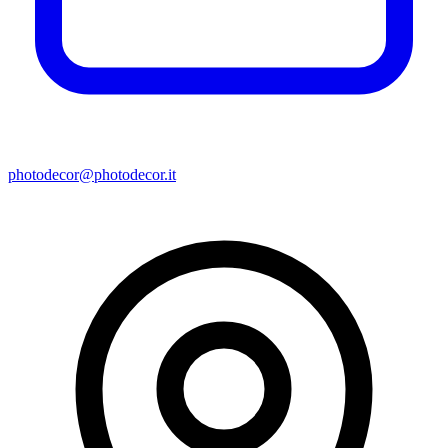
photodecor@photodecor.it