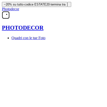
−20% su tutto
·
codice
ESTATE20
·
termina tra
Photodecor
PHOTO
DECOR
Quadri con le tue Foto