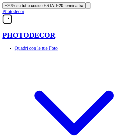
−20% su tutto
·
codice
ESTATE20
·
termina tra
Photodecor
PHOTO
DECOR
Quadri con le tue Foto